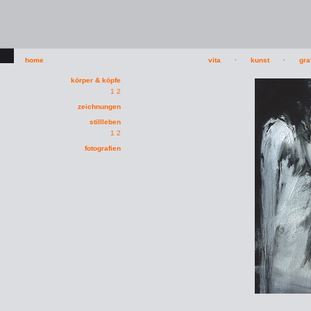
home
vita
·
kunst
·
gra
körper & köpfe
1
2
zeichnungen
stillleben
1
2
fotografien